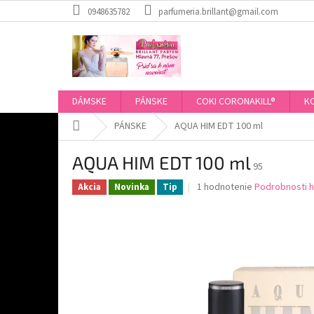
Prejsť
0948635782
parfumeria.brillant@gmail.com
na
obsah
DÁMSKE
PÁNSKE
COKI CORONAKILL®
K
Domov
PÁNSKE
AQUA HIM EDT 100 ml
AQUA HIM EDT 100 ml
95
Priemerné
1 hodnotenie
Podrobnosti 
Akcia
Novinka
Tip
hodnotenie
produktu
je
5,0
z
5
hviezdičiek.