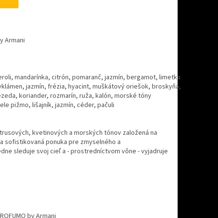
y Armani
eroli, mandarínka, citrón, pomaranč, jazmín, bergamot, limetka
yklámen, jazmín, frézia, hyacint, muškátový oriešok, broskyňa,
ezeda, koriander, rozmarín, ruža, kalón, morské tóny
iele pižmo, lišajník, jazmín, céder, pačuli
itrusových, kvetinových a morských tónov založená na
a a sofistikovaná ponuka pre zmyselného a
e sleduje svoj cieľ a - prostredníctvom vône - vyjadruje
 PROFUMO by Armani