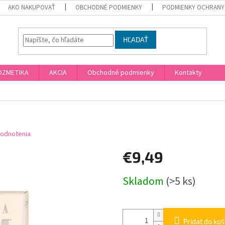
AKO NAKUPOVAŤ
OBCHODNÉ PODMIENKY
PODMIENKY OCHRANY
HĽADAŤ
OZMETIKA
AKCIA
Obchodné podmienky
Kontakty
hodnotenia
€9,49
Jednotková
Skladom
(>5 ks)
cena:
Pridať do koš