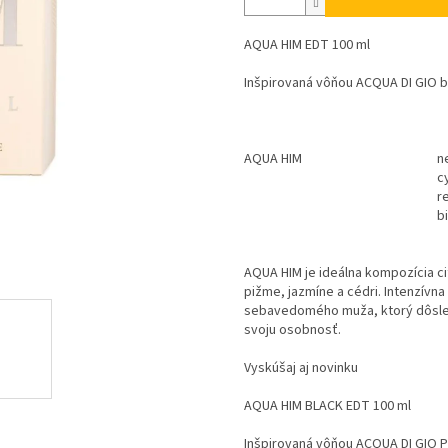
AQUA HIM EDT 100 ml
Inšpirovaná vôňou ACQUA DI GIO b
AQUA HIM
n
c
r
b
AQUA HIM je ideálna kompozícia c
pižme, jazmíne a cédri. Intenzívn
sebavedomého muža, ktorý dôsledn
svoju osobnosť.
Vyskúšaj aj novinku
AQUA HIM BLACK EDT 100 ml
Inšpirovaná vôňou ACQUA DI GIO