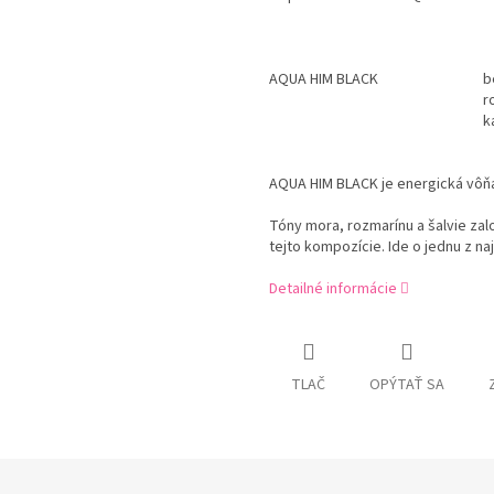
AQUA HIM BLACK
b
r
k
AQUA HIM BLACK je energická vô
Tóny mora, rozmarínu a šalvie zal
tejto kompozície. Ide o jednu z n
Detailné informácie
TLAČ
OPÝTAŤ SA