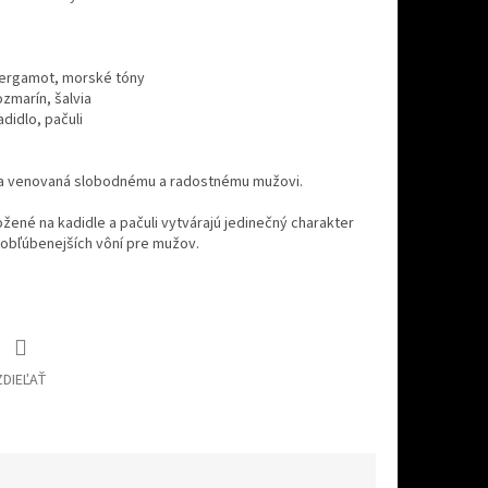
ergamot, morské tóny
ozmarín, šalvia
adidlo, pačuli
ňa venovaná slobodnému a radostnému mužovi.
ožené na kadidle a pačuli vytvárajú jedinečný charakter
ajobľúbenejších vôní pre mužov.
ZDIEĽAŤ