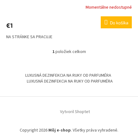
Momentálne nedostupné
Do košíka
€1
NA STRÁNKE SA PRACUJE
1
položiek celkom
O
v
l
Z
á
á
LUXUSNÁ DEZINFEKCIA NA RUKY OD PARFUMÉRA
d
p
LUXUSNÁ DEZINFEKCIA NA RUKY OD PARFUMÉRA
a
ä
c
t
i
i
e
p
e
Vytvoril Shoptet
r
v
k
y
Copyright 2026
Môj e-shop
. Všetky práva vyhradené.
v