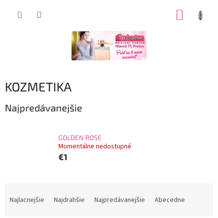
Prejsť
NÁKUP
na
obsah
KOŠÍK
KOZMETIKA
Najpredávanejšie
GOLDEN ROSE
Momentálne nedostupné
€1
R
a
Najlacnejšie
Najdrahšie
Najpredávanejšie
Abecedne
d