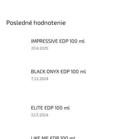
Posledné hodnotenie
IMPRESSIVE EDP 100 ml
Hodnotenie
20.6.2025
produktu
je
4
BLACK ONYX EDP 100 ml
z
5
Hodnotenie
7.12.2024
hviezdičiek.
produktu
je
5
z
ELITE EDP 100 ml
5
hviezdičiek.
Hodnotenie
22.5.2024
produktu
je
5
LIKE ME EDP 100 ml
z