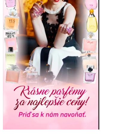
R
I
L
L
A
N
T
1
5
r
o
k
o
v