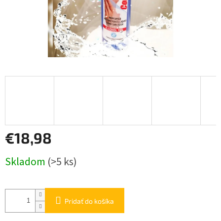
€18,98
Jednotková
Skladom
(>5 ks)
cena:
Pridať do košíka