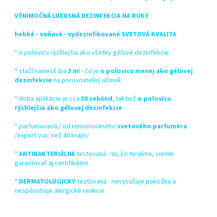
VÝNIMOČNÁ LUXUSNÁ DEZINFEKCIA NA RUKY
hebké - voňavé - vydezinfikované SVETOVÁ KVALITA
* o polovicu rýchlejšia ako všetky gélové dezinfekcie
* stačí naniesť iba
3 m
l - čo je
o polovicu menej ako gélovej
dezinfekcie
na porovnateľný účinok
* doba aplikácie je cca
30 sekúnd
, taktiež
o polovicu
rýchlejšia ako gélovej dezinfekcie
* parfumovaná / od renomovaného
svetového parfuméra
/export viac než 40 krajín/
*
ANTIBAKTERIÁLNE
testovaná - to, čo tvrdíme, vieme
garantovať aj certifikátmi
*
DERMATOLOGICKY
testovaná - nevysušuje pokožku a
nespôsobuje alergické reakcie