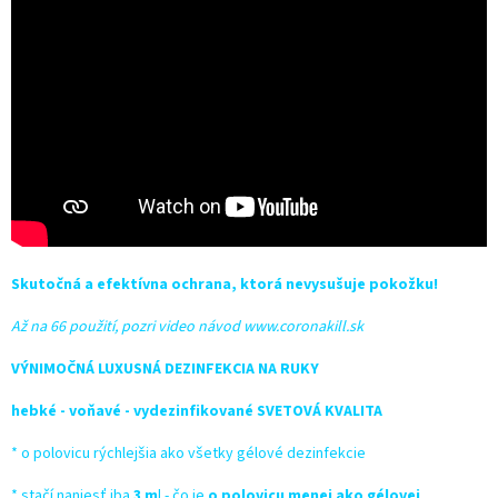
Skutočná a efektívna ochrana, ktorá nevysušuje pokožku!
Až na 66 použití, pozri video návod www.coronakill.sk
VÝNIMOČNÁ LUXUSNÁ DEZINFEKCIA NA RUKY
hebké - voňavé - vydezinfikované SVETOVÁ KVALITA
* o polovicu rýchlejšia ako všetky gélové dezinfekcie
* stačí naniesť iba
3 m
l - čo je
o polovicu menej ako gélovej