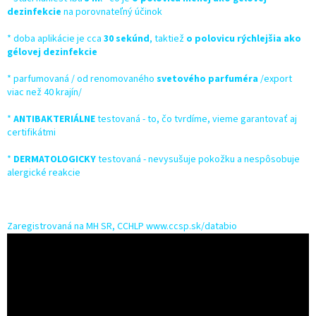
dezinfekcie
na porovnateľný účinok
* doba aplikácie je cca
30 sekúnd
, taktiež
o polovicu rýchlejšia ako
gélovej dezinfekcie
* parfumovaná / od renomovaného
svetového parfuméra
/export
viac než 40 krajín/
*
ANTIBAKTERIÁLNE
testovaná - to, čo tvrdíme, vieme garantovať aj
certifikátmi
*
DERMATOLOGICKY
testovaná - nevysušuje pokožku a nespôsobuje
alergické reakcie
Zaregistrovaná na MH SR, CCHLP www.ccsp.sk/databio